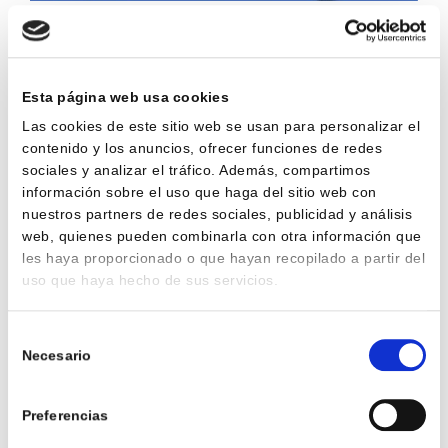
Las fresas M-14, son herramientas especialmente
indicadas para trabajar con materiales muy duros cómo es
el caso del granito. Estas herramientas no dejarán
Esta página web usa cookies
indiferentes ni a los más exigentes.
Las cookies de este sitio web se usan para personalizar el
contenido y los anuncios, ofrecer funciones de redes
Para trabajos minuciosos y muy precisos en mármol,
sociales y analizar el tráfico. Además, compartimos
nuestros minidiscos y fresolines electrodepositados
información sobre el uso que haga del sitio web con
cumplen las expectativas del más exigente de los trabajos
nuestros partners de redes sociales, publicidad y análisis
de escultura.
web, quienes pueden combinarla con otra información que
les haya proporcionado o que hayan recopilado a partir del
Ver más herramientas de desbaste
uso que haya hecho de sus servicios.
Selección
Necesario
de
consentimiento
¿Alguna duda?
Preferencias