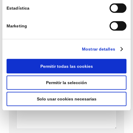
Estamos aquí para responder a sus preguntas y
Estadística
solucionar cualquier duda o consulta sobre los
productos que comercializamos. Por favor,
cumplimente nuestro formulario y estaremos
Marketing
encantados de poder atenderle.
Nombre *
Mostrar detalles
E-mail *
Permitir todas las cookies
Teléfono
Permitir la selección
Mensaje
Solo usar cookies necesarias